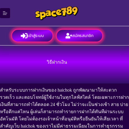
Skip
to
content
เข้าสู่ระบบ
สมัครสมาชิก
วิธีฝากเงิน
สำหรับระบบการฝากเงินของ haichok ถูกพัฒนามาให้สะดวก
รวดเร็ว และตอบโจทย์ผู้ใช้งานในทุกไลฟ์สไตล์ โดยเฉพาะการฝาก
เงินที่สามารถทำได้ตลอด 24 ชั่วโมง ไม่ว่าจะเป็นช่วงเช้า สาย บ่าย
หรือดึกแค่ไหน ผู้เล่นก็สามารถทำรายการฝากได้ทันทีผ่านระบบ
อัตโนมัติ โดยไม่ต้องรอเจ้าหน้าที่อนุมัติหรือยืนยันให้เสียเวลา ที่
สำคัญเว็บ haichok ของเราไม่มีค่าธรรมเนียมในการทำธุรกรรม